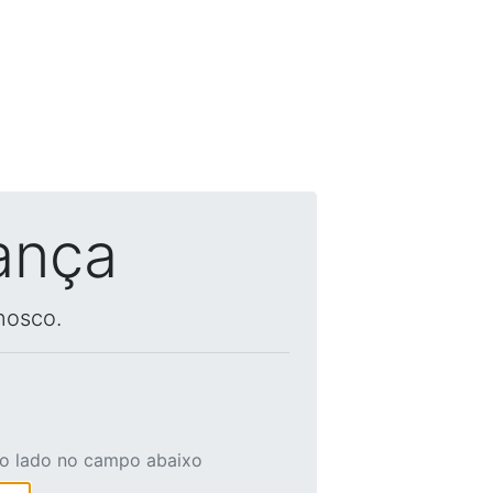
ança
nosco.
ao lado no campo abaixo