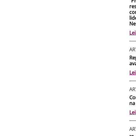
"P
re
co
lid
Ne
Le
AR
Re
av
Le
AR
Co
na
Le
AR