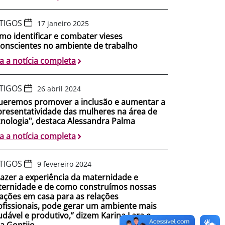
TIGOS
17 janeiro 2025
mo identificar e combater vieses
conscientes no ambiente de trabalho
ia a notícia completa
TIGOS
26 abril 2024
ueremos promover a inclusão e aumentar a
presentatividade das mulheres na área de
cnologia", destaca Alessandra Palma
ia a notícia completa
TIGOS
9 fevereiro 2024
razer a experiência da maternidade e
ternidade e de como construímos nossas
lações em casa para as relações
ofissionais, pode gerar um ambiente mais
udável e produtivo,” dizem Karina Lara e
ia Gontijo