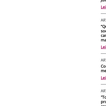
Le
AR
“Q
so
ca
mai
Le
AR
Co
me
Le
AR
"T
pr