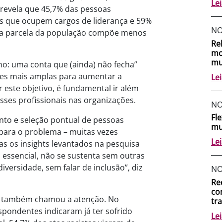
Le
 revela que 45,7% das pessoas
s que ocupem cargos de liderança e 59%
NO
ta parcela da população compõe menos
Re
mo
mu
o: uma conta que (ainda) não fecha”
des mais amplas para aumentar a
Le
r este objetivo, é fundamental ir além
sses profissionais nas organizações.
NO
Fl
nto e seleção pontual de pessoas
mu
 para o problema – muitas vezes
Le
as os insights levantados na pesquisa
 essencial, não se sustenta sem outras
iversidade, sem falar de inclusão”, diz
NO
Re
co
as também chamou a atenção. No
tr
pondentes indicaram já ter sofrido
Le