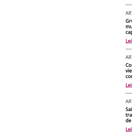
AR
Gr
mu
ca
Le
AR
Co
vi
co
Le
AR
Sa
tr
de
Le