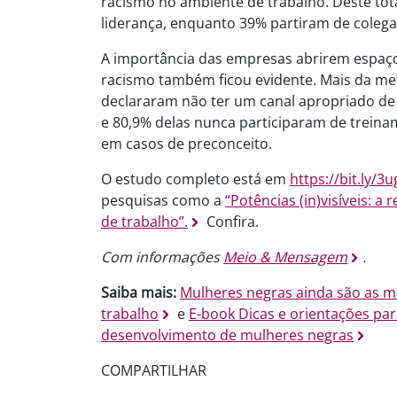
racismo no ambiente de trabalho. Deste tota
liderança, enquanto 39% partiram de colega
A importância das empresas abrirem espaç
racismo também ficou evidente. Mais da me
declararam não ter um canal apropriado d
e 80,9% delas nunca participaram de trein
em casos de preconceito.
O estudo completo está em
https://bit.ly/3u
pesquisas como a
“Potências (in)visíveis: 
de trabalho”.
Confira.
Com informações
Meio & Mensagem
.
Saiba mais:
Mulheres negras ainda são as m
trabalho
e
E-book Dicas e orientações pa
desenvolvimento de mulheres negras
COMPARTILHAR