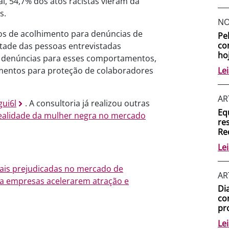
l, 54,7% dos atos racistas vieram da
s.
NO
os de acolhimento para denúncias de
Pel
co
tade das pessoas entrevistadas
ho
e denúncias para esses comportamentos,
Le
amentos para proteção de colaboradores
AR
gui6l
. A consultoria já realizou outras
Eq
a realidade da mulher negra no mercado
re
Re
Le
ais prejudicadas no mercado de
AR
ra empresas acelerarem atração e
Di
co
pr
Le