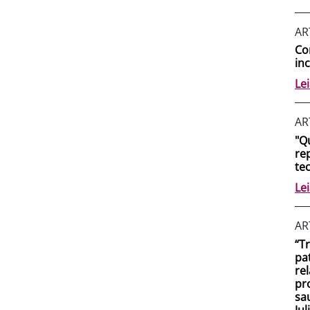
AR
Co
in
Le
AR
"Q
re
te
Le
AR
“T
pa
re
pr
sa
Jul