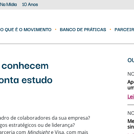
Na Mídia
10 Anos
O QUE É O MOVIMENTO
BANCO DE PRÁTICAS
PARCEI
o conhecem
O
ponta estudo
NO
Ap
um
Le
NO
adro de colaboradores da sua empresa?
Me
os estratégicos ou de liderança?
si
parceria com
Mindsight
e Visa, com mais