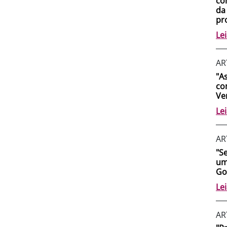
co
da
pro
Le
AR
"A
co
Ve
Le
AR
"S
um
Go
Le
AR