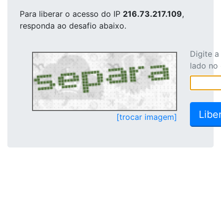
Para liberar o acesso
do IP
216.73.217.109
,
responda ao desafio abaixo.
Digite 
lado no
[trocar imagem]