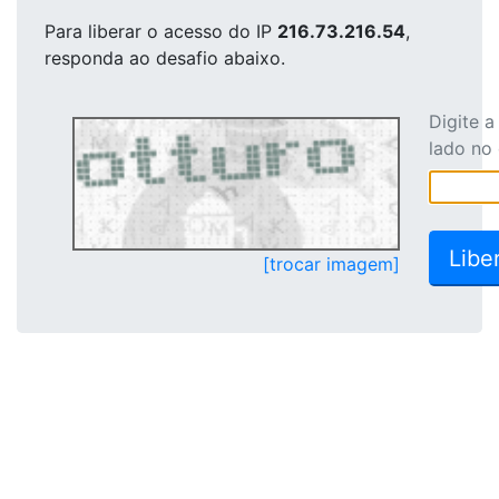
Para liberar o acesso
do IP
216.73.216.54
,
responda ao desafio abaixo.
Digite 
lado no
[trocar imagem]