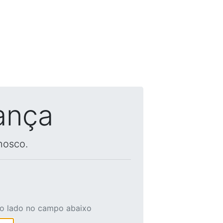
ança
nosco.
ao lado no campo abaixo