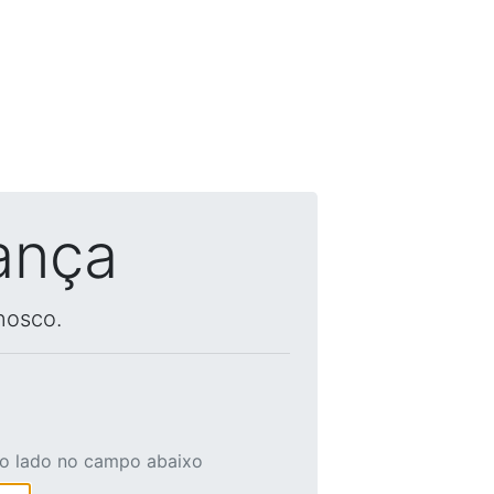
ança
nosco.
ao lado no campo abaixo