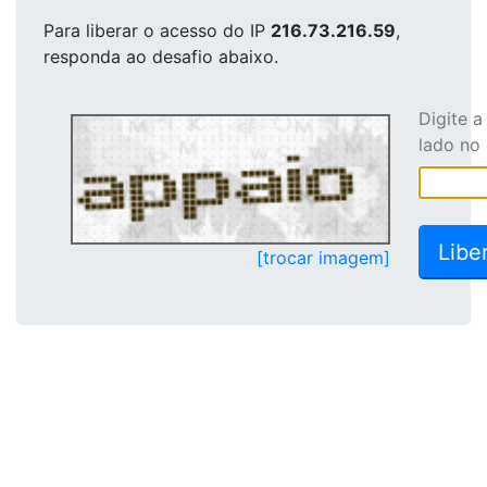
Para liberar o acesso
do IP
216.73.216.59
,
responda ao desafio abaixo.
Digite 
lado no
[trocar imagem]