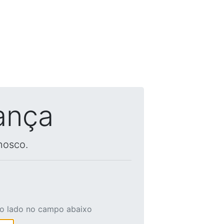
ança
nosco.
ao lado no campo abaixo