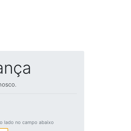
ança
nosco.
ao lado no campo abaixo