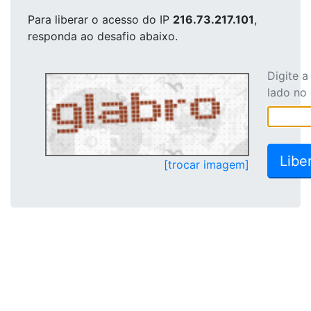
Para liberar o acesso
do IP
216.73.217.101
,
responda ao desafio abaixo.
Digite 
lado no
[trocar imagem]