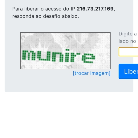
Para liberar o acesso
do IP
216.73.217.169
,
responda ao desafio abaixo.
Digite 
lado no
[trocar imagem]