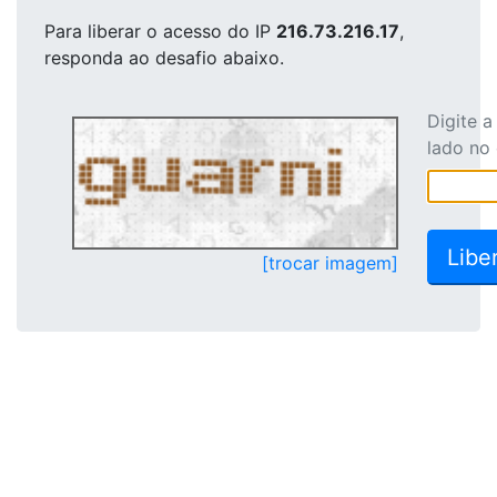
Para liberar o acesso
do IP
216.73.216.17
,
responda ao desafio abaixo.
Digite 
lado no
[trocar imagem]