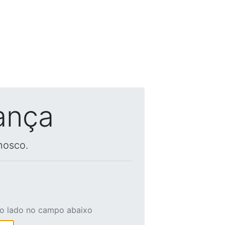
ança
nosco.
ao lado no campo abaixo