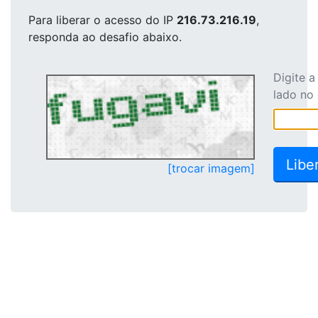
Para liberar o acesso
do IP
216.73.216.19
,
responda ao desafio abaixo.
Digite 
lado no
[trocar imagem]