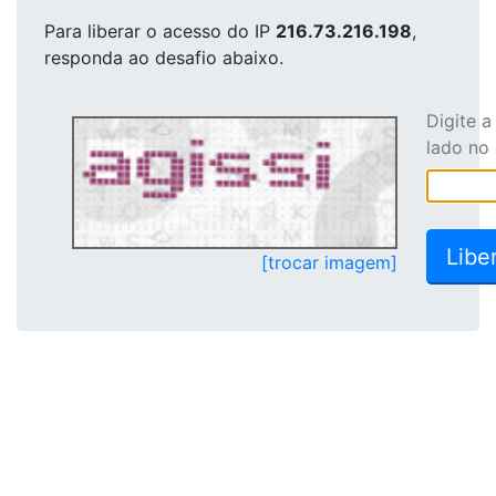
Para liberar o acesso
do IP
216.73.216.198
,
responda ao desafio abaixo.
Digite 
lado no
[trocar imagem]