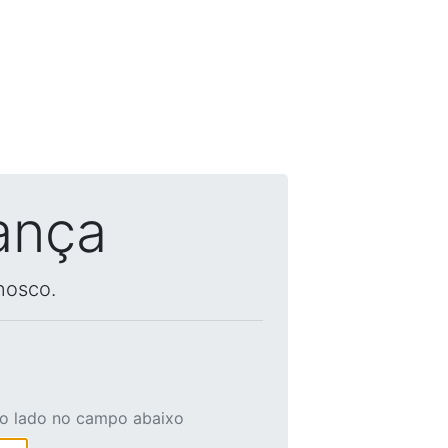
ança
nosco.
ao lado no campo abaixo