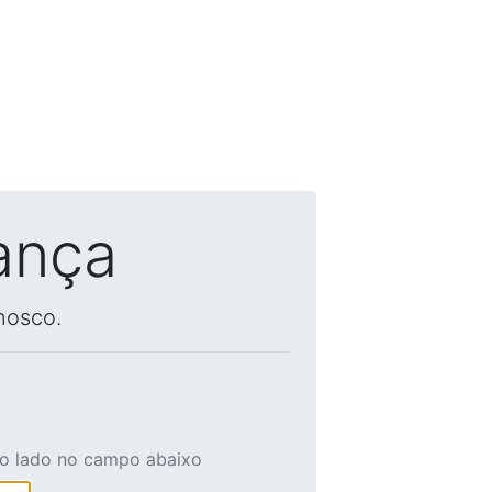
ança
nosco.
ao lado no campo abaixo