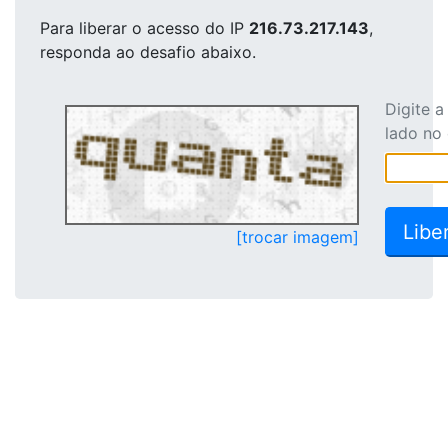
Para liberar o acesso
do IP
216.73.217.143
,
responda ao desafio abaixo.
Digite 
lado no
[trocar imagem]